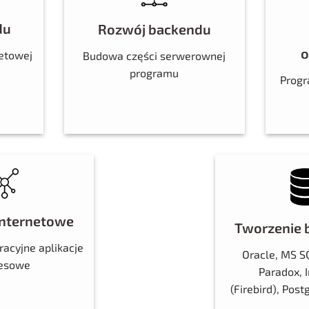
du
Rozwój backendu
o
netowej
Budowa części serwerownej
programu
Progr
 internetowe
Tworzenie 
racyjne aplikacje
Oracle, MS SQ
nesowe
Paradox, 
(Firebird), Pos