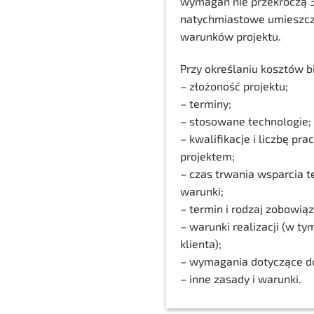
wymagań nie przekroczą 3
natychmiastowe umieszcze
warunków projektu.
Przy określaniu kosztów b
– złożoność projektu;
– terminy;
– stosowane technologie;
– kwalifikacje i liczbę p
projektem;
– czas trwania wsparcia t
warunki;
– termin i rodzaj zobowią
– warunki realizacji (w t
klienta);
– wymagania dotyczące d
– inne zasady i warunki.