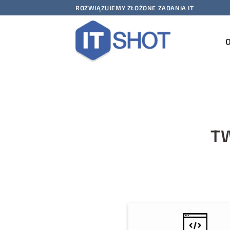
Przewiń
ROZWIĄZUJEMY ZŁOŻONE ZADANIA IT
do
zawartości
O
T