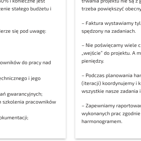
0% i konieczne jest
trwania projektu nie są z 
nie stałego budżetu i
trzeba powiększyć obecny
– Faktura wystawiamy tyl
ierze się pod uwagę:
spędzony na zadaniach.
– Nie poświęcamy wiele c
„wejście” do projektu. A m
pieniędzy.
racowników do pracy nad
– Podczas planowania h
echnicznego i jego
(iteracji) koordynujemy i
wszystkie nasze zadania i
zań gwarancyjnych;
ym szkolenia pracowników
– Zapewniamy raportowan
wykonanych prac zgodnie
okumentacji;
harmonogramem.