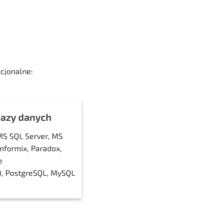
cjonalne:
azy danych
MS SQL Server, MS
Informix, Paradox,
e
d), PostgreSQL, MySQL