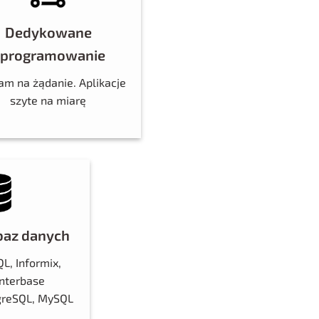
Dedykowane
programowanie
am na żądanie. Aplikacje
szyte na miarę
baz danych
L, Informix,
Interbase
tgreSQL, MySQL