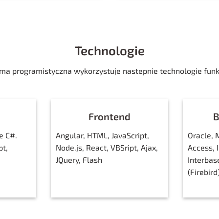
Technologie
rma programistyczna wykorzystuje nastepnie technologie funk
Frontend
B
e C#.
Angular, HTML, JavaScript,
Oracle, 
pt,
Node.js, React, VBSript, Ajax,
Access, 
JQuery, Flash
Interbas
(Firebir