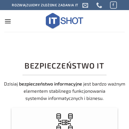
Przewiń
ROZWIĄZUJEMY ZŁOŻONE ZADANIA IT
do
zawartości
BEZPIECZEŃSTWO IT
Dzisiaj
bezpieczeństwo informacyjne
jest bardzo ważnym
elementem stabilnego funkcjonowania
systemów informatycznych i biznesu.